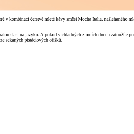
které v kombinaci čerstvě mleté kávy směsi Mocha Italia, našlehaného ml
nalou slast na jazyku. A pokud v chladných zimních dnech zatoužíte po
ze sekaných pistáciových oříšků.