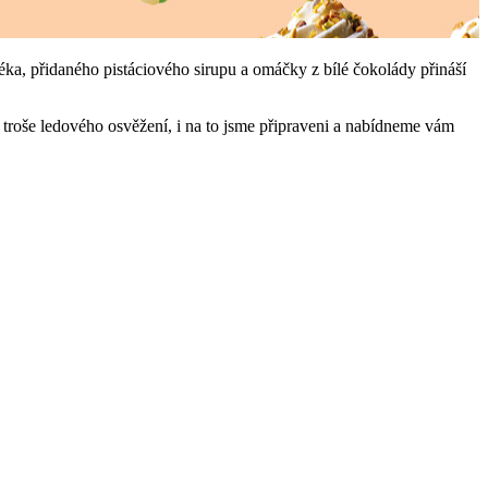
éka, přidaného pistáciového sirupu a omáčky z bílé čokolády přináší
 troše ledového osvěžení, i na to jsme připraveni a nabídneme vám