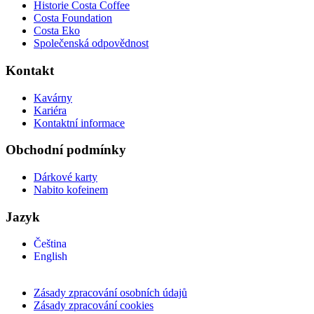
Historie Costa Coffee
Costa Foundation
Costa Eko
Společenská odpovědnost
Kontakt
Kavárny
Kariéra
Kontaktní informace
Obchodní podmínky
Dárkové karty
Nabito kofeinem
Jazyk
Čeština
English
Zásady zpracování osobních údajů
Zásady zpracování cookies