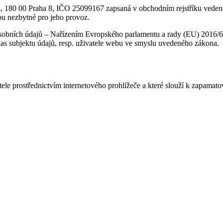
/18, 180 00 Praha 8, IČO 25099167 zapsaná v obchodním rejstříku vede
ou nezbytné pro jeho provoz.
sobních údajů – Nařízením Evropského parlamentu a rady (EU) 2016/6
as subjektu údajů, resp. uživatele webu ve smyslu uvedeného zákona.
tele prostřednictvím internetového prohlížeče a které slouží k zapamat