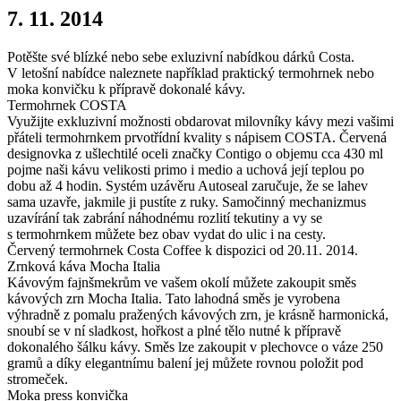
7. 11. 2014
Potěšte své blízké nebo sebe exluzivní nabídkou dárků Costa.
V letošní nabídce naleznete například praktický termohrnek nebo
moka konvičku k přípravě dokonalé kávy.
Termohrnek COSTA
Využijte exkluzivní možnosti obdarovat milovníky kávy mezi vašimi
přáteli termohrnkem prvotřídní kvality s nápisem COSTA. Červená
designovka z ušlechtilé oceli značky Contigo o objemu cca 430 ml
pojme naši kávu velikosti primo i medio a uchová její teplou po
dobu až 4 hodin. Systém uzávěru Autoseal zaručuje, že se lahev
sama uzavře, jakmile ji pustíte z ruky. Samočinný mechanizmus
uzavírání tak zabrání náhodnému rozlití tekutiny a vy se
s termohrnkem můžete bez obav vydat do ulic i na cesty.
Červený termohrnek Costa Coffee k dispozici od 20.11. 2014.
Zrnková káva Mocha Italia
Kávovým fajnšmekrům ve vašem okolí můžete zakoupit směs
kávových zrn Mocha Italia. Tato lahodná směs je vyrobena
výhradně z pomalu pražených kávových zrn, je krásně harmonická,
snoubí se v ní sladkost, hořkost a plné tělo nutné k přípravě
dokonalého šálku kávy. Směs lze zakoupit v plechovce o váze 250
gramů a díky elegantnímu balení jej můžete rovnou položit pod
stromeček.
Moka press konvička