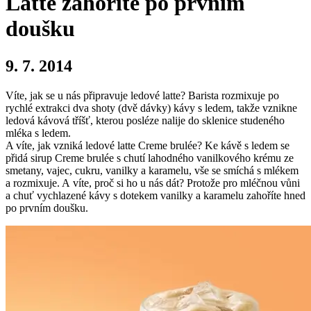
Latte zahoříte po prvním
doušku
9. 7. 2014
Víte, jak se u nás připravuje ledové latte? Barista rozmixuje po
rychlé extrakci dva shoty (dvě dávky) kávy s ledem, takže vznikne
ledová kávová tříšť, kterou posléze nalije do sklenice studeného
mléka s ledem.
A víte, jak vzniká ledové latte Creme brulée? Ke kávě s ledem se
přidá sirup Creme brulée s chutí lahodného vanilkového krému ze
smetany, vajec, cukru, vanilky a karamelu, vše se smíchá s mlékem
a rozmixuje. A víte, proč si ho u nás dát? Protože pro mléčnou vůni
a chuť vychlazené kávy s dotekem vanilky a karamelu zahoříte hned
po prvním doušku.