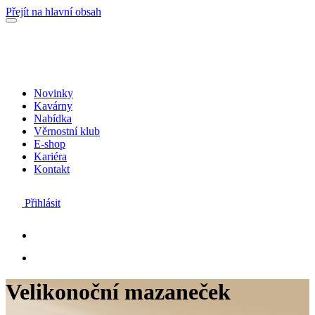
Přejít na hlavní obsah
Novinky
Kavárny
Nabídka
Věrnostní klub
E-shop
Kariéra
Kontakt
Přihlásit
Velikonoční mazaneček