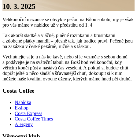
10. 3. 2025
Velikonoční mazance se obvykle pečou na Bílou sobotu, my je však
pro vás máme v nabídce už v předstihu od 1. 4.
Tak akorát sladké a vláčné, plněné rozinkami a brusinkami
a zdobené plátky mandlí – přesně tak, jak tradice praví. Pečené jsou
na zakázku v české pekárně, ručně a s láskou.
Vychutnejte si je u nás ke kávě, nebo si je vezměte s sebou domů
a podávejte je na sváteční tabuli na Boží hod velikonoční, kdy
věřícím končí půst a nastává čas veselení. A pokud si budete chtít
dopřát ještě o něco sladší a šťavnatější chuť, dokoupit si k nim
můžete naše kvalitní ovocné džemy, kterých máme hned pět druhů.
Costa Coffee
Nabídka
E-shop
Costa Express
Costa Coffee Times
Alergeny
Věrnostní klub